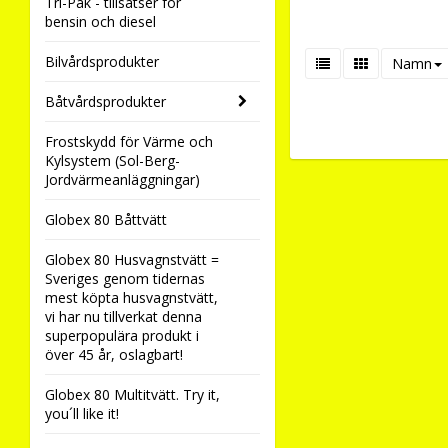
Tri-Pak - tillsatser för
bensin och diesel
Bilvårdsprodukter
Namn
Båtvårdsprodukter
Frostskydd för Värme och
Kylsystem (Sol-Berg-
Jordvärmeanläggningar)
Globex 80 Båttvätt
Globex 80 Husvagnstvätt =
Sveriges genom tidernas
mest köpta husvagnstvätt,
vi har nu tillverkat denna
superpopulära produkt i
över 45 år, oslagbart!
Globex 80 Multitvätt. Try it,
you´ll like it!